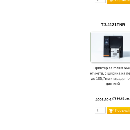
Поръчай
TJ-4121TNR
Принтер за голям об
етикети, с ширина на п
до 105,7мм и вграден 
дисплей
7836.62 лв.
4006.80 €
Поръчай