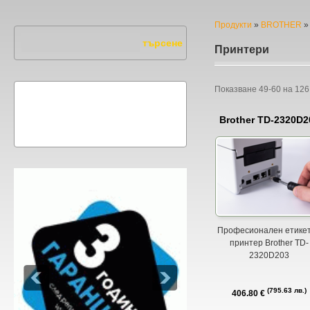
Продукти
»
BROTHER
»
Принтери
Показване
49-60
на
126
Brother TD-2320D2
Професионален етике
принтер Brother TD-
2320D203
795.63 лв.
406.80 €