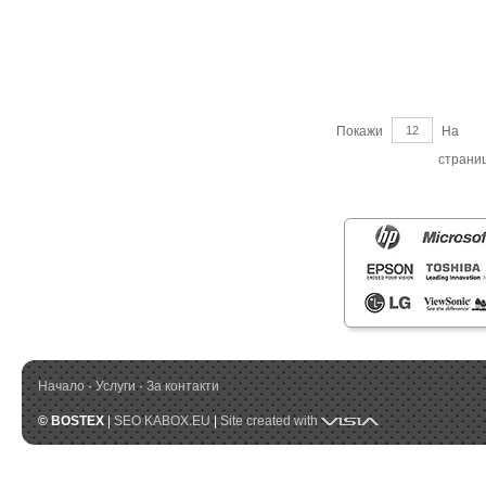
Покажи
На
страни
Начало
·
Услуги
·
За контакти
Visia
© BOSTEX
|
SEO KABOX.EU
|
Site created with