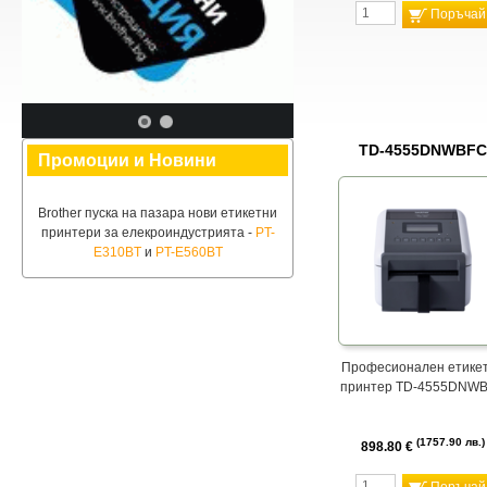
Поръчай
TD-4555DNWBFC
Промоции и Новини
Brother пуска на пазара нови етикетни
принтери за елекроиндустрията -
PT-
E310BT
и
PT-E560BT
Професионален етике
принтер TD-4555DNW
1757.90 лв.
898.80 €