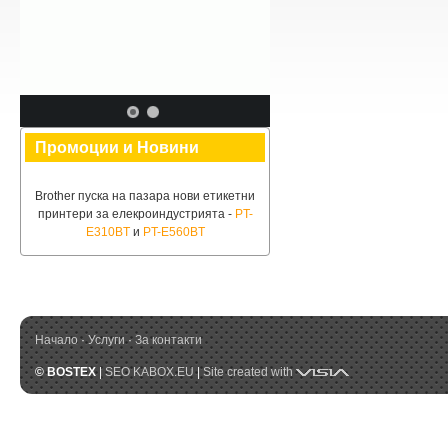
Промоции и Новини
Brother пуска на пазара нови етикетни
принтери за елекроиндустрията -
PT-
E310BT
и
PT-E560BT
Начало
·
Услуги
·
За контакти
Visia
© BOSTEX
|
SEO KABOX.EU
|
Site created with