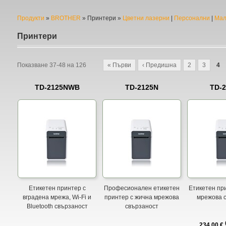
Продукти
»
BROTHER
»
Принтери
»
Цветни лазерни
|
Персонални
|
Мал
Принтери
Показване
37-48
на
126
« Първи
‹ Предишна
2
3
4
TD-2125NWB
TD-2125N
TD-
Етикетен принтер с
Професионален етикетен
Етикетен пр
вградена мрежа, Wi-Fi и
принтер с жична мрежова
мрежова 
Bluetooth свързаност
свързаност
234.00 €