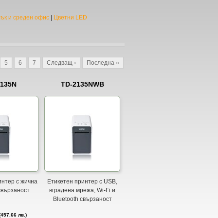
ък и среден офис
|
Цветни LED
5
6
7
Следващ ›
Последна »
2135N
TD-2135NWB
интер с жична
Етикетен принтер с USB,
свързаност
вградена мрежа, Wi-Fi и
Bluetooth свързаност
457.66 лв.