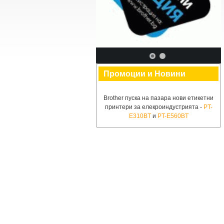
Промоции и Новини
Brother пуска на пазара нови етикетни
принтери за елекроиндустрията -
PT-
E310BT
и
PT-E560BT