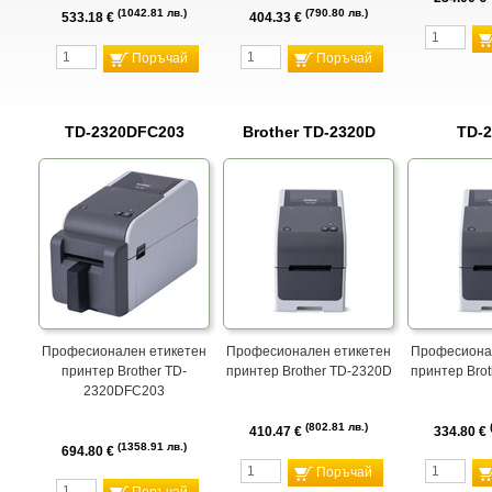
1042.81 лв.
790.80 лв.
533.18 €
404.33 €
Поръчай
Поръчай
TD-2320DFC203
Brother TD-2320D
TD-
Професионален етикетен
Професионален етикетен
Професиона
принтер Brother TD-
принтер Brother TD-2320D
принтер Bro
2320DFC203
802.81 лв.
410.47 €
334.80 €
1358.91 лв.
694.80 €
Поръчай