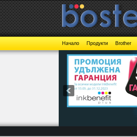
Начало
Продукти
Brother
1
2
3
4
5
6