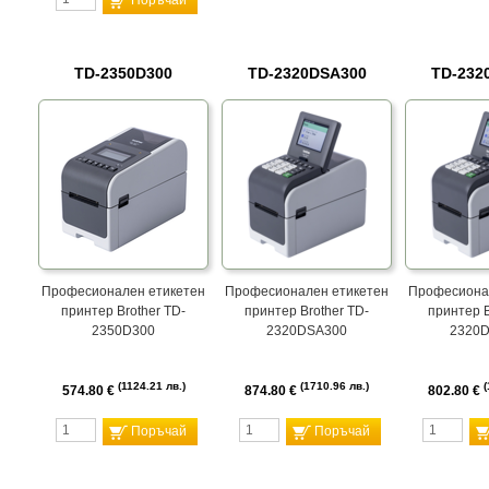
Поръчай
TD-2350D300
TD-2320DSA300
TD-232
Професионален етикетен
Професионален етикетен
Професиона
принтер Brother TD-
принтер Brother TD-
принтер B
2350D300
2320DSA300
2320
1124.21 лв.
1710.96 лв.
574.80 €
874.80 €
802.80 €
Поръчай
Поръчай