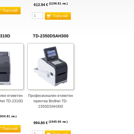
1198.81 лв.
612.94 €
Поръчай
Поръчай
2310D
TD-2350DSAH300
лен етикетен
Професионален етикетен
ther TD-2310D
принтер Brother TD-
2350DSAH300
654.81 лв.
1945.66 лв.
994.80 €
Поръчай