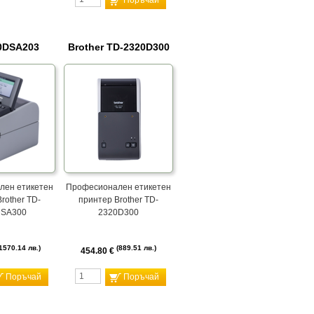
Поръчай
0DSA203
Brother TD-2320D300
лен етикетен
Професионален етикетен
rother TD-
принтер Brother TD-
DSA300
2320D300
1570.14 лв.
889.51 лв.
454.80 €
Поръчай
Поръчай