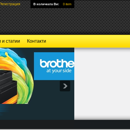
Регистрация
В количката Ви:
0 item
 и статии
Контакти