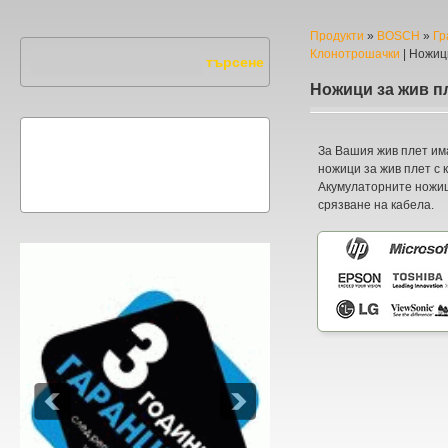
Продукти
»
BOSCH
»
Гр
Клонотрошачки
|
Ножици
Ножици за жив п
За Вашия жив плет има
ножици за жив плет с 
Акумулаторните ножиц
срязване на кабела.