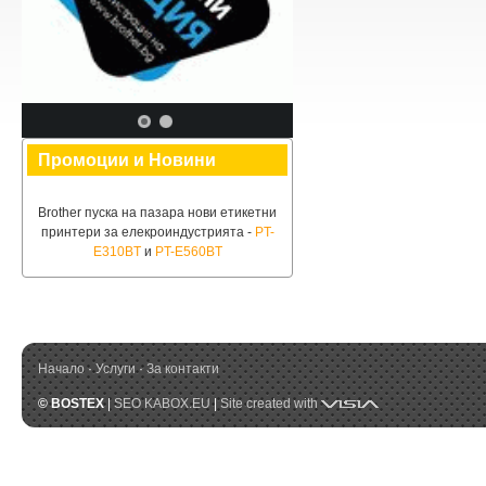
Промоции и Новини
Brother пуска на пазара нови етикетни
принтери за елекроиндустрията -
PT-
E310BT
и
PT-E560BT
Начало
·
Услуги
·
За контакти
Visia
© BOSTEX
|
SEO KABOX.EU
|
Site created with