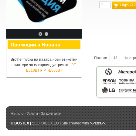
Поръчай
Промоции и Новини
Покажи
На ст
Brother пуска на пазара нови етикетни
принтери за елекроиндустрията -
PT-
E310BT
и
PT-E560BT
Начало
·
Услуги
·
За контакти
Visia
© BOSTEX
|
SEO KABOX.EU
|
Site created with