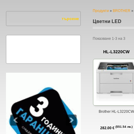
Продукти
»
BROTHER
»
Цветни LED
Показване
1-3
на
3
HL-L3220CW
Brother HL-L3220CW
551.54 лв.
282.00 €