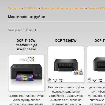
Продукти
»
BROTHER
»
Мултифункционални устройства
»
Лазерни МФ
Мастилено-струйни
Показване
1-11
на
11
DCP-T420W-
DCP-T530DW
DCP-
промоция да
изчерпване
Цветно мастиленоструйно
Цветно маст
мултифункционално
мултифун
Цветно мастиленоструйно
устройство с икономична
устройство 
мултифункционално
система за пълнене на
система за
устройство с икономична
резервоари с мастило
резервоари