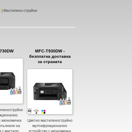
У
|
Мастилено-струйни
T730DW
MFC-T930DW -
безплатна доставка
за страната
иленоструйно
кционално
с икономична
Цветно мастиленоструйно
 пълнене на
мултифункционално
 с мастило,
устройство с икономична