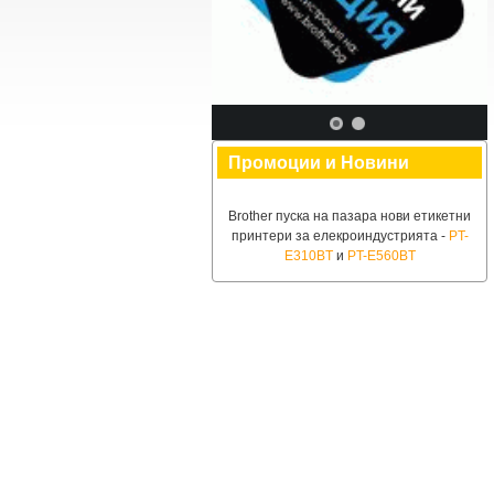
Промоции и Новини
Brother пуска на пазара нови етикетни
принтери за елекроиндустрията -
PT-
E310BT
и
PT-E560BT