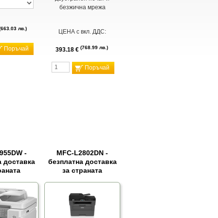
безжична мрежа
663.03 лв.
ЦЕНА с вкл. ДДС:
768.99 лв.
Поръчай
393.18 €
Поръчай
955DW -
MFC-L2802DN -
а доставка
безплатна доставка
раната
за страната