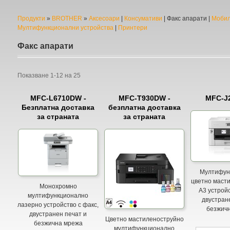
Продукти
»
BROTHER
»
Аксесоари
|
Консумативи
|
Факс апарати
|
Мобил
Мултифункционални устройства
|
Принтери
Факс апарати
Показване
1-12
на
25
MFC-L6710DW -
MFC-T930DW -
MFC-J
Безплатна доставка
безплатна доставка
за страната
за страната
Мултифун
цветно маст
Монохромно
А3 устройс
мултифункционално
двустран
лазерно устройство с факс,
безжич
двустранен печат и
Цветно мастиленоструйно
безжична мрежа
мултифункционално