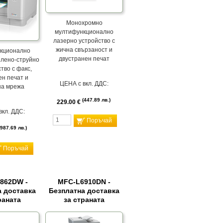
Монохромно
мултифункционално
лазерно устройство с
жична свързаност и
кционално
двустранен печат
илено-струйно
тво с факс,
ен печат и
ЦЕНА с вкл. ДДС:
на мрежа
447.89 лв.
229.00 €
вкл. ДДС:
Поръчай
987.69 лв.
Поръчай
862DW -
MFC-L6910DN -
а доставка
Безплатна доставка
раната
за страната