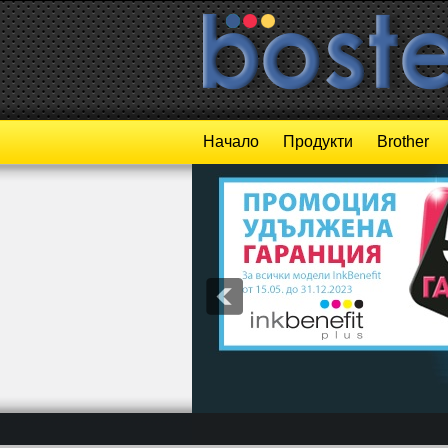
Начало
Продукти
Brother
1
2
3
4
5
6