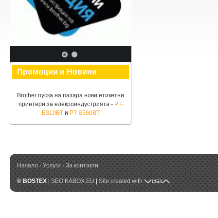
Промоции и Новини
Brother пуска на пазара нови етикетни
принтери за елекроиндустрията -
PT-
E310BT
и
PT-E560BT
Начало
·
Услуги
·
За контакти
Visia
© BOSTEX
|
SEO KABOX.EU
|
Site created with