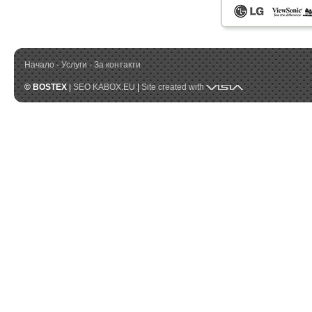
Начало
·
Услуги
·
За контакти
Visia
© BOSTEX
|
SEO KABOX.EU
|
Site created with