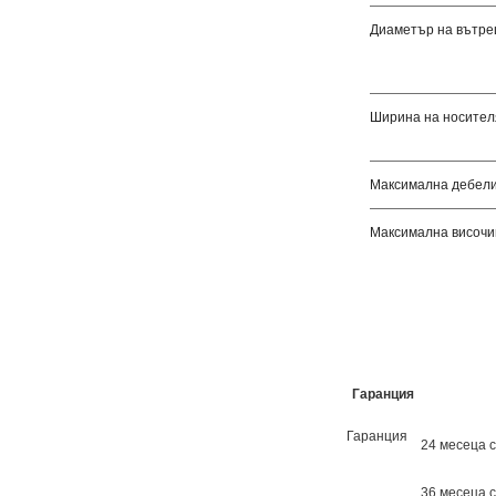
Диаметър на вътреш
Ширина на носител
Максимална дебели
Максимална височи
Гаранция
Гаранция
24 месеца 
36 месеца с