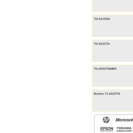
TD-4425DN
TD-4520TN
TD-4650TNWBR
Brother TJ-4020TN