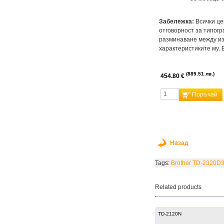
Забележка:
Всички це
отговорност за типогр
разминаване между из
характеристиките му. 
889.51 лв.
454.80 €
Поръчай
Назад
Tags:
Brother TD-2320D
Related products
TD-2120N