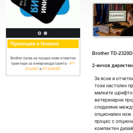
Промоции и Новини
Brother TD-2320
Brother пуска на пазара нови етикетни
принтери за елекроиндустрията -
PT-
2-инчов директе
E310BT
и
PT-E560BT
За ясни и отчетл
този настолен п
малките шрифтов
ветеринарни про
споделяне между
опционален нож 
процес с опцион
компактен дизайн