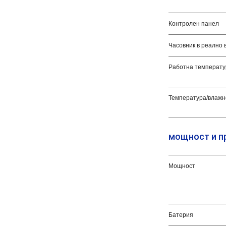
Контролен панел
Часовник в реално 
Работна температур
Температура/влажн
мощност и п
Мощност
Батерия