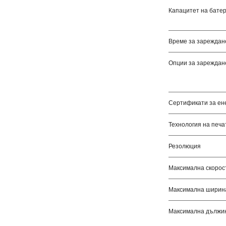
Капацитет на бате
Време за зареждан
Опции за зареждан
Сертификати за ен
Технология на печа
Резолюция
Максимална скорост
Максимална ширина
Максимална дължин