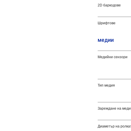
2D баркодове
Шрифтове
медии
Медийни сензори
Тип медия
Зареждане на мед
Диаметър на ролкат