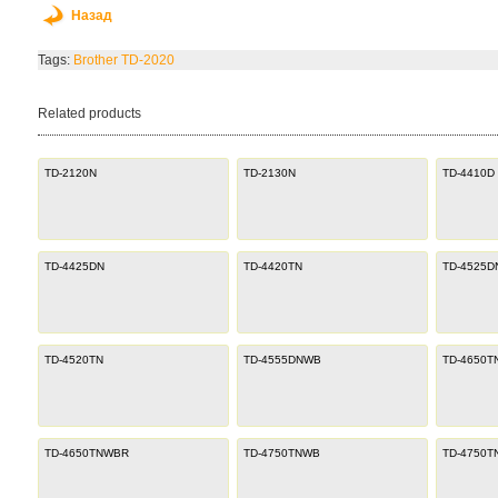
Назад
Tags:
Brother TD-2020
Related products
TD-2120N
TD-2130N
TD-4410D
TD-4425DN
TD-4420TN
TD-4525D
TD-4520TN
TD-4555DNWB
TD-4650
TD-4650TNWBR
TD-4750TNWB
TD-4750