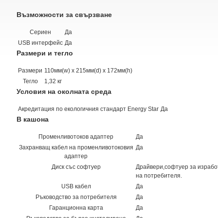
Възможности за свързване
Сериен
Да
USB интерфейс
Да
Размери и тегло
Размери
110мм(w) x 215мм(d) x 172мм(h)
Тегло
1,32 кг
Условия на околната среда
Акредитация по екологичния стандарт Energy Star
Да
В кашона
Променливотоков адаптер
Да
Захранващ кабел на променливотоковия
Да
адаптер
Диск със софтуер
Драйвери,софтуер за изработк
на потребителя.
USB кабел
Да
Ръководство за потребителя
Да
Гаранционна карта
Да