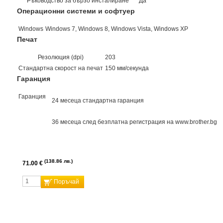
Ръководство за бързо инсталиране
Да
Операционни системи и софтуер
Windows
Windows 7, Windows 8, Windows Vista, Windows XP
Печат
Резолюция (dpi)
203
Стандартна скорост на печат
150 мм/секунда
Гаранция
Гаранция
24 месеца стандартна гаранция
36 месеца след безплатна регистрация на www.brother.bg
138.86 лв.
71.00 €
Поръчай