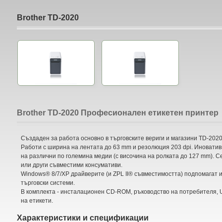
Brother TD-2020
Brother TD-2020 Професионален етикетен принтер
Създаден за работа основно в търговските вериги и магазини TD-2020
Работи с ширина на лентата до 63 mm и резолюция 203 dpi. Иновати
на различни по големина медии (с височина на ролката до 127 mm). С
или други съвместими консумативи.
Windows® 8/7/XP драйверите (и ZPL II® съвместимостта) подпомагат 
търговски системи.
В комплекта - инсталационен CD-ROM, ръководство на потребителя, 
на етикети.
Характеристики и спецификации