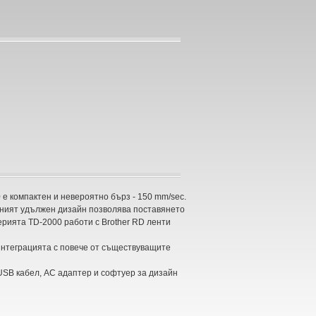
 е компактен и невероятно бърз - 150 mm/sec.
вният удължен дизайн позволява поставянето
ерията TD-2000 работи с Brother RD ленти
интеграцията с повече от съществуващите
USB кабел, AC адаптер и софтуер за дизайн