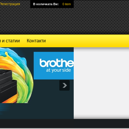
Регистрация
В количката Ви:
0 item
 и статии
Контакти