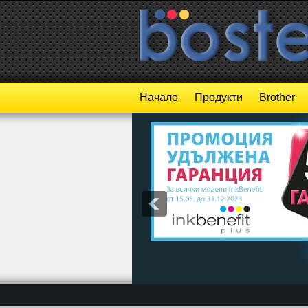
Начало
Продукти
Brother
1
2
3
4
5
6