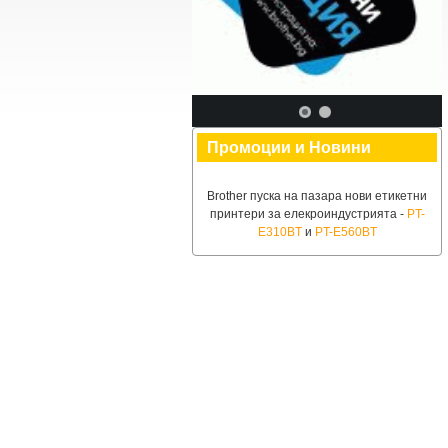
Промоции и Новини
Brother пуска на пазара нови етикетни
принтери за елекроиндустрията -
PT-
E310BT
и
PT-E560BT