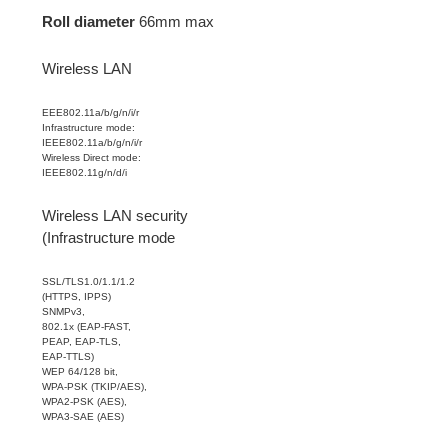
Roll diameter
66mm max
Wireless LAN
EEE802.11a/b/g/n/i/r
Infrastructure mode:
IEEE802.11a/b/g/n/i/r
Wireless Direct mode:
IEEE802.11g/n/d/i
Wireless LAN security
(Infrastructure mode
SSL/TLS1.0/1.1/1.2
(HTTPS, IPPS)
SNMPv3,
802.1x (EAP-FAST,
PEAP, EAP-TLS,
EAP-TTLS)
WEP 64/128 bit,
WPA-PSK (TKIP/AES),
WPA2-PSK (AES),
WPA3-SAE (AES)