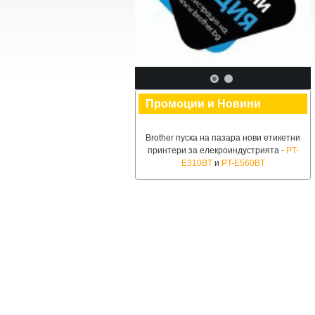
Промоции и Новини
Brother пуска на пазара нови етикетни
принтери за елекроиндустрията -
PT-
E310BT
и
PT-E560BT