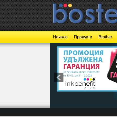
Начало
Продукти
Brother
1
2
3
4
5
6