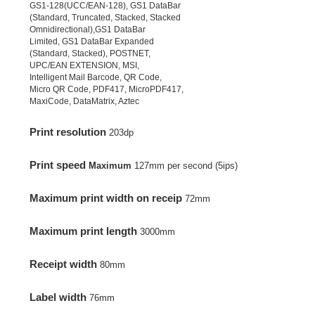
GS1-128(UCC/EAN-128), GS1 DataBar
(Standard, Truncated, Stacked, Stacked
Omnidirectional),GS1 DataBar
Limited, GS1 DataBar Expanded
(Standard, Stacked), POSTNET,
UPC/EAN EXTENSION, MSI,
Intelligent Mail Barcode, QR Code,
Micro QR Code, PDF417, MicroPDF417,
MaxiCode, DataMatrix, Aztec
Prin
t resolution
203dp
Print speed
Maximum
127mm per second (5ips)
Maximum print width on receip
72mm
Maximum print length
3000mm
Receipt width
80mm
Label width
76mm