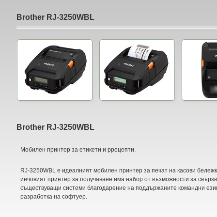
Brother RJ-3250WBL
Brother RJ-3250WBL
Мобилен принтер за етикети и ррецепти.
RJ-3250WBL е идеалният мобилен принтер за печат на касови бележки
инчовият принтер за получаване има набор от възможности за свързв
съществуващи системи благодарение на поддържаните командни езиц
разработка на софтуер.