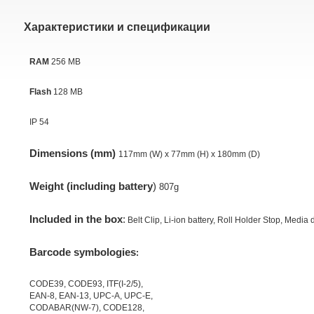
Характеристики и спецификации
RAM
256 MB
Flash
128 MB
IP 54
Dimensions (mm)
1
17mm (W) x 77mm (H) x 180mm (D)
Weight (including battery
)
807g
Included in the box
:
Belt Clip,
Li-ion battery,
Roll Holder Stop,
Media d
Barcode symbologies
:
CODE39, CODE93, ITF(I-2/5),
EAN-8, EAN-13, UPC-A, UPC-E,
CODABAR(NW-7), CODE128,