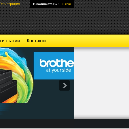
Регистрация
В количката Ви:
0 item
 и статии
Контакти