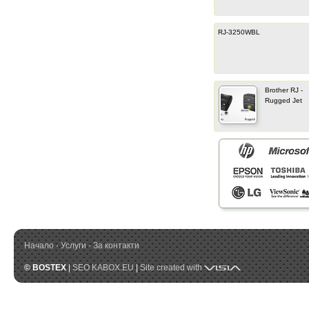
RJ-3250WBL
Brother RJ -
Rugged Jet
Начало
·
Услуги
·
За контакти
Visia
© BOSTEX
|
SEO KABOX.EU
|
Site created with