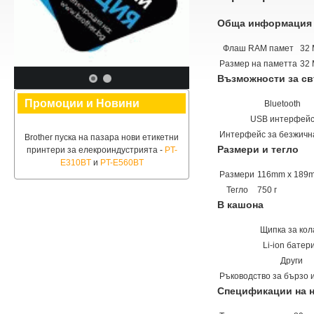
Обща информация
Флаш RAM памет
32
Размер на паметта
32
Възможности за с
Промоции и Новини
Bluetooth
USB интерфей
Интерфейс за безжичн
Brother пуска на пазара нови етикетни
Размери и тегло
принтери за елекроиндустрията -
PT-
E310BT
и
PT-E560BT
Размери
116mm x 189
Тегло
750 г
В кашона
Щипка за кол
Li-ion батер
Други
Ръководство за бързо 
Спецификации на 