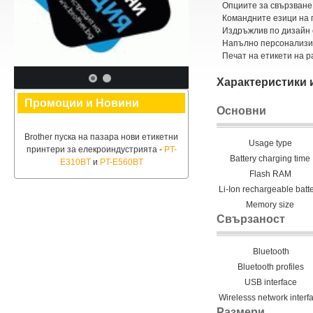
Опциите за свързване 
Командните езици на 
Издръжлив по дизайн 
Напълно персонализир
Печат на етикети на р
Характеристики 
Промоции и Новини
Основни
Brother пуска на пазара нови етикетни
Usage type
принтери за елекроиндустрията -
PT-
Battery charging time
E310BT
и
PT-E560BT
Flash RAM
Li-Ion rechargeable batt
Memory size
Свързаност
Bluetooth
Bluetooth profiles
USB interface
Wirelesss network interf
Размери