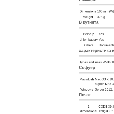
Dimensions
105 mm (W) 
Weight
375 g
В кутията
Belt clip
Yes
Li-ion battery
Yes
Others
Documentat
характеристика 
Types and sizes
Width: 
Софуер
Macintosh
Mac OS X 10.7
higher, Mac O
Windows
Server 2012,
Печат
1
CODE 39, 
dimensional
128(UCC/EA