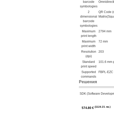
barcode
Omnidirect
symbologies
2
QR Code (m
dimensional
Matrix(Squ
barcode
symbologies
Maximum
2794 mm
print length
Maximum
72 mm
print width
Resolution
203
(dpi)
Standard
101.6 mm 
print speed
Supported
FBPL-EZC 
commands
Решения
SDK (Software Developm
1124.21 лв.
574.80 €