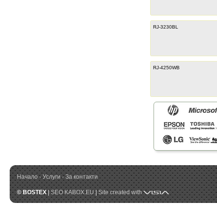
RJ-3230BL
RJ-4250WB
Начало
·
Услуги
·
За контакти
Visia
© BOSTEX
|
SEO KABOX.EU
|
Site created with