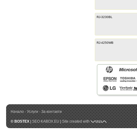
RJ-3230BL
RJ-4250WB
Начало
·
Услуги
·
За контакти
Visia
© BOSTEX
|
SEO KABOX.EU
|
Site created with