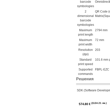
barcode
Omnidirect
symbologies
2
QR Code (m
dimensional
Matrix(Squ
barcode
symbologies
Maximum
2794 mm
print length
Maximum
72 mm
print width
Resolution
203
(dpi)
Standard
101.6 mm 
print speed
Supported
FBPL-EZC 
commands
Решения
SDK (Software Developm
1124.21 лв.
574.80 €