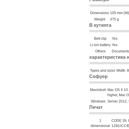
Dimensions
105 mm (W) 
Weight
375 g
В кутията
Belt clip
Yes
Li-ion battery
Yes
Others
Documentat
характеристика 
Types and sizes
Width: 
Софуер
Macintosh
Mac OS X 10.7
higher, Mac O
Windows
Server 2012,
Печат
1
CODE 39, 
dimensional
128(UCC/EA