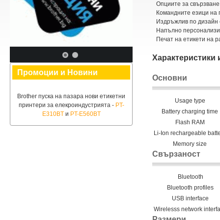
Опциите за свързване 
Командните езици на 
Издръжлив по дизайн 
Напълно персонализир
Печат на етикети на р
Характеристики 
Промоции и Новини
Основни
Brother пуска на пазара нови етикетни
Usage type
принтери за елекроиндустрията -
PT-
Battery charging time
E310BT
и
PT-E560BT
Flash RAM
Li-Ion rechargeable batt
Memory size
Свързаност
Bluetooth
Bluetooth profiles
USB interface
Wirelesss network interf
Размери