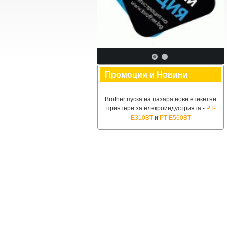
Промоции и Новини
Brother пуска на пазара нови етикетни
принтери за елекроиндустрията -
PT-
E310BT
и
PT-E560BT