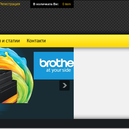
Регистрация
В количката Ви:
0 item
 и статии
Контакти