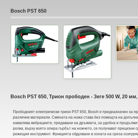
Bosch PST 650
Bosch PST 650, Трион прободен - Зеге 500 W, 20 мм,
Прободният електрически трион PST 650, Bosch е предназначен за п
различни материали. Смяната на ножа става без помощта на допълни
намалява вибрациите, предавани на дръжката, за удобна и продължи
ролка, върху която опира гърбът на ножчето, се получават прецизни 
режещия инструмент. Функцията обдухване в зоната на среза осигуря