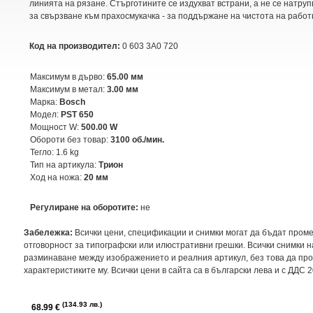
линията на рязане. Стърготините се издухват встрани, а не се натру
за свързване към прахосмукачка - за поддържане на чистота на работ
Код на производител:
0 603 3A0 720
Максимум в дърво:
65.00 мм
Максимум в метал:
3.00 мм
Марка:
Bosch
Модел:
PST 650
Мощност W:
500.00 W
Обороти без товар:
3100 об./мин.
Тегло:
1.6 kg
Тип на артикула:
Трион
Ход на ножа:
20 мм
Регулиране на оборотите:
не
Забележка:
Всички цени, спецификации и снимки могат да бъдат пром
отговорност за типографски или илюстративни грешки. Всички снимки 
разминаване между изображението и реалния артикул, без това да пр
характеристиките му. Всички цени в сайта са в български лева и с ДДС 
134.93 лв.
68.99 €