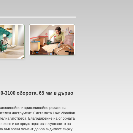
 0-3100 оборота, 65 мм в дърво
раволинейно и криволинейно рязане на
телен инструмент. Системата Low Vibration
телна употреба. Благодарение на опорната
срезове и се предотвратява счупването на
ва във всеки момент добра видимост върху