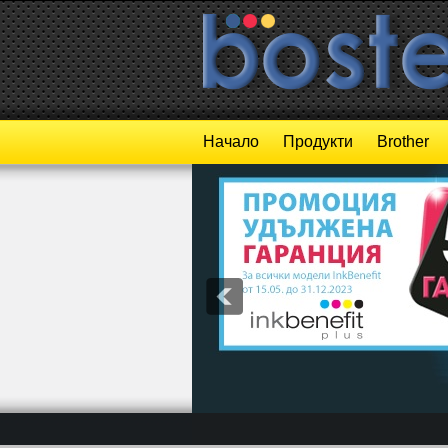
Начало
Продукти
Brother
1
2
3
4
5
6