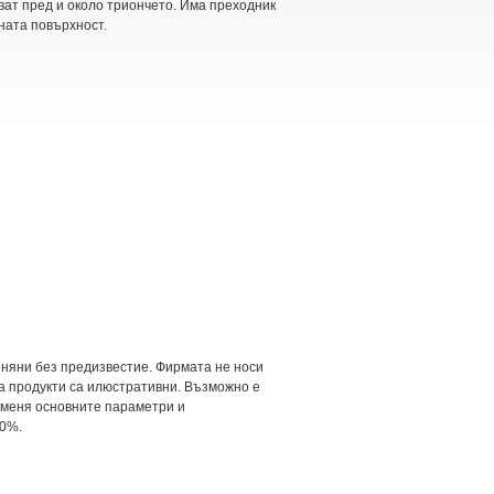
пват пред и около триончето. Има преходник
ната повърхност.
еняни без предизвестие. Фирмата не носи
на продукти са илюстративни. Възможно е
оменя основните параметри и
20%.